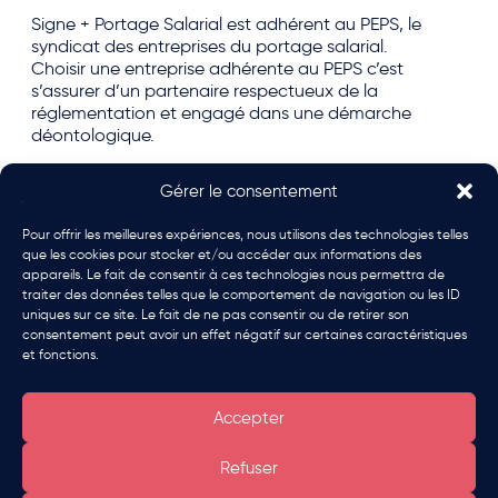
Signe + Portage Salarial est adhérent au PEPS, le
syndicat des entreprises du portage salarial.
Choisir une entreprise adhérente au PEPS c’est
s’assurer d’un partenaire respectueux de la
réglementation et engagé dans une démarche
déontologique.
Découvrez, à travers une série de 11 épisodes, ce que
Gérer le consentement
le portage salarial peut
apporter.
#portagesalarial
#peps
Pour offrir les meilleures expériences, nous utilisons des technologies telles
que les cookies pour stocker et/ou accéder aux informations des
Episode 8 : Au-delà des apparences
appareils. Le fait de consentir à ces technologies nous permettra de
traiter des données telles que le comportement de navigation ou les ID
Le handicap peut affecter votre vie professionnelle.
uniques sur ce site. Le fait de ne pas consentir ou de retirer son
Cependant, pas celle des salariés portés : ils sont
consentement peut avoir un effet négatif sur certaines caractéristiques
libres de s’organiser en fonction de leurs besoins tout
et fonctions.
Être rappelé
en bénéficiant d’une protection santé renforcée.
Dans le portage salarial, les handicaps, visibles ou
non, ont peu d’impact sur le travail.
Accepter
Refuser