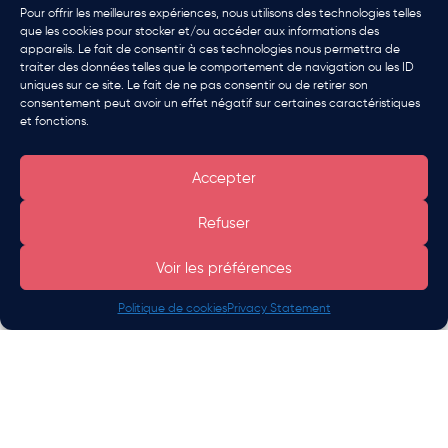
Pour offrir les meilleures expériences, nous utilisons des technologies telles
que les cookies pour stocker et/ou accéder aux informations des
appareils. Le fait de consentir à ces technologies nous permettra de
traiter des données telles que le comportement de navigation ou les ID
uniques sur ce site. Le fait de ne pas consentir ou de retirer son
consentement peut avoir un effet négatif sur certaines caractéristiques
et fonctions.
Être rappelé
Accepter
Marché IT à la fin de 2024 : un bilan
Refuser
entre modernisation et innovation
Voir les préférences
Alors que 2024 touche à sa fin, le marché IT se
trouve à un carrefour…
Politique de cookies
Privacy Statement
Voir l’article