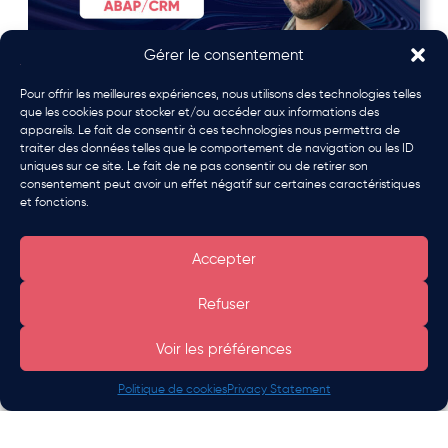
Gérer le consentement
🎙 Rencontre avec Rémi QUAGLIA –
Pour offrir les meilleures expériences, nous utilisons des technologies telles
Pourquoi le portage salarial ?
que les cookies pour stocker et/ou accéder aux informations des
appareils. Le fait de consentir à ces technologies nous permettra de
Chez Signe+ portage salarial, nous pensons que
traiter des données telles que le comportement de navigation ou les ID
chaque parcours professionnel mérite d’être
uniques sur ce site. Le fait de ne pas consentir ou de retirer son
Être rappelé
entendu. Aujourd’hui, nous…
consentement peut avoir un effet négatif sur certaines caractéristiques
et fonctions.
Accepter
Voir l’article
Refuser
Voir les préférences
Politique de cookies
Privacy Statement