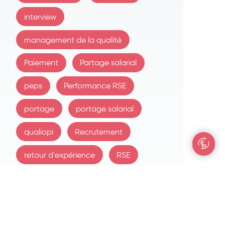
interview
management de la qualité
Paiement
Partage salarial
peps
Performance RSE
portage
portage salarial
qualiopi
Recrutement
retour d'expérience
RSE
SAP
SAP MM
SAP PP
SAP SD
Signe Plus PS
spécialiste SAP logistique