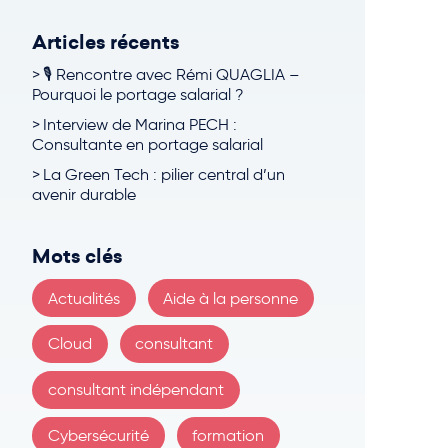
Articles récents
🎙 Rencontre avec Rémi QUAGLIA –
Pourquoi le portage salarial ?
Interview de Marina PECH :
Consultante en portage salarial
La Green Tech : pilier central d’un
avenir durable
Mots clés
Actualités
Aide à la personne
Cloud
consultant
consultant indépendant
Cybersécurité
formation