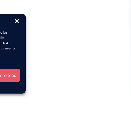
e les
 de
que le
 consentir
éférences