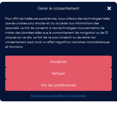
Découvrez, à travers une série de 11 épisodes, ce que
Gérer le consentement
le portage salarial peut
apporter.
#portagesalarial
#peps
Pour offrir les meilleures expériences, nous utilisons des technologies telles
que les cookies pour stocker et/ou accéder aux informations des
Episode 1 : Camille fait le bon choix
appareils. Le fait de consentir à ces technologies nous permettra de
traiter des données telles que le comportement de navigation ou les ID
Camille a fait le bon choix et a enfin sauté le pas :
uniques sur ce site. Le fait de ne pas consentir ou de retirer son
grâce au portage salarial, fini les longs trajets matin
consentement peut avoir un effet négatif sur certaines caractéristiques
et soir. Elle peut désormais faire son métier de
et fonctions.
consultante marketing depuis chez elle, tout en étant
Être rappelé
salariée.
Accepter
Refuser
Voir les préférences
Politique de cookies
Privacy Statement