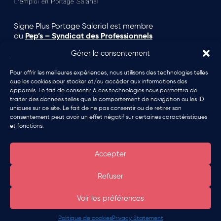
Signe Plus Portage Salarial est membre
du
Pep’s – Syndicat des Professionnels
de l’Emploi en Portage Salarial
Gérer le consentement
Pour offrir les meilleures expériences, nous utilisons des technologies telles
que les cookies pour stocker et/ou accéder aux informations des
appareils. Le fait de consentir à ces technologies nous permettra de
traiter des données telles que le comportement de navigation ou les ID
uniques sur ce site. Le fait de ne pas consentir ou de retirer son
Signe Plus Portage Salarial a aussi reçu
consentement peut avoir un effet négatif sur certaines caractéristiques
une médaille de bronze pour sa
et fonctions.
performance RSE.
Accepter
Être rappelé
Refuser
Voir les préférences
© 2026Signe Plus Portage Salarial.
Mentions légales
|
Politique de confidentialité
- Conçu par
SPKTR
Politique de cookies
Privacy Statement